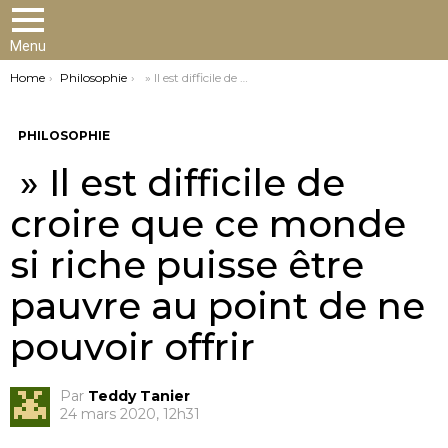
Menu
You are here:
Home
Philosophie
» Il est difficile de croire que ce monde si riche puisse être pauvre au point de ne pouvoir offrir
PHILOSOPHIE
» Il est difficile de
croire que ce monde
si riche puisse être
pauvre au point de ne
pouvoir offrir
Par
Teddy Tanier
24 mars 2020, 12h31