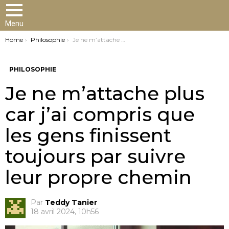
Menu
You are here:
Home
Philosophie
Je ne m’attache plus car j’ai compris que les gens finissent toujours par suivre leur propre chemin
PHILOSOPHIE
Je ne m’attache plus
car j’ai compris que
les gens finissent
toujours par suivre
leur propre chemin
Par
Teddy Tanier
18 avril 2024, 10h56