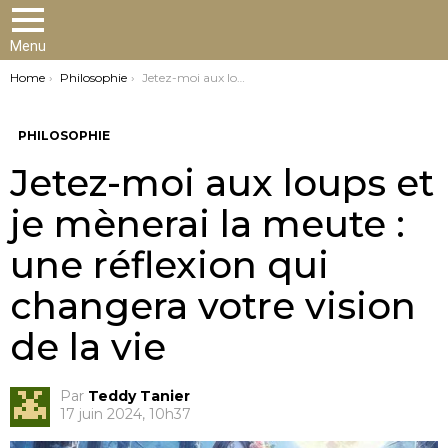
Menu
You are here:
Home
Philosophie
Jetez-moi aux loups et je mènerai la meute : une réflexion qui changera votre vision de la vie
PHILOSOPHIE
Jetez-moi aux loups et
je mènerai la meute :
une réflexion qui
changera votre vision
de la vie
Par
Teddy Tanier
17 juin 2024, 10h37