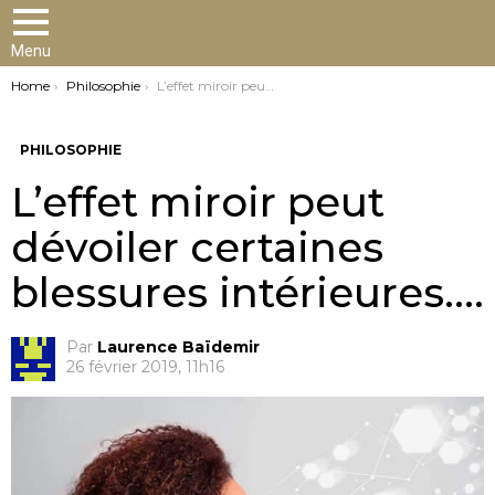
Menu
You are here:
Home
Philosophie
L’effet miroir peut dévoiler certaines blessures intérieures….
PHILOSOPHIE
L’effet miroir peut
dévoiler certaines
blessures intérieures….
Par
Laurence Baïdemir
26 février 2019, 11h16