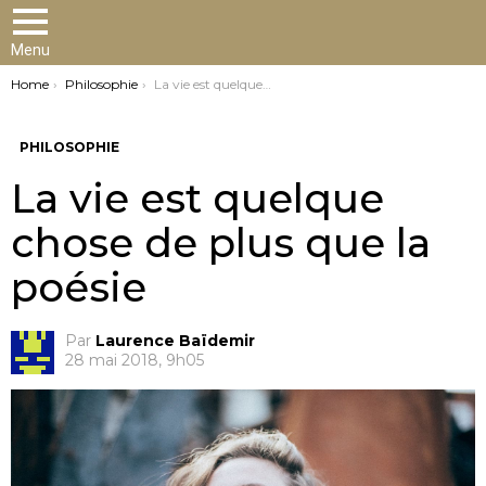
Menu
You are here:
Home
Philosophie
La vie est quelque chose de plus que la poésie
PHILOSOPHIE
La vie est quelque
chose de plus que la
poésie
Par
Laurence Baïdemir
28 mai 2018, 9h05