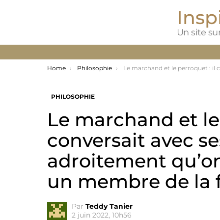
Inspi
Un site sur
You are here:
Home
Philosophie
Le marchand et le perroquet : il conversait avec ses maîtres si adroitement qu’on le traitait comme un membre de 
PHILOSOPHIE
Le marchand et le 
conversait avec se
adroitement qu’on
un membre de la f
Par
Teddy Tanier
2 juin 2022, 10h56