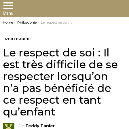
Menu
You are here:
Home
Philosophie
Le respect de soi : Il est très difficile de se respecter lorsqu’on n’a pas bénéficié de ce respect en tant qu’enfant
PHILOSOPHIE
Le respect de soi : Il
est très difficile de se
respecter lorsqu’on
n’a pas bénéficié de
ce respect en tant
qu’enfant
Par
Teddy Tanier