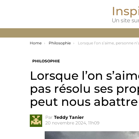
Inspi
Un site sur
You are here:
Home
Philosophie
Lorsque l’on s’aime, personne n’ayant pas résolu ses propres problèmes ne peut nous
PHILOSOPHIE
Lorsque l’on s’ai
pas résolu ses pr
peut nous abattre
Par
Teddy Tanier
20 novembre 2024, 11h09