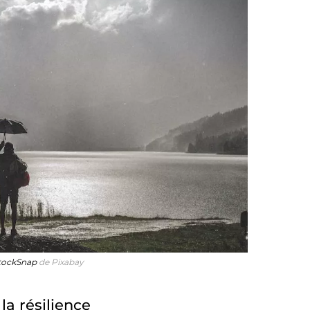
tockSnap
de Pixabay
la résilience