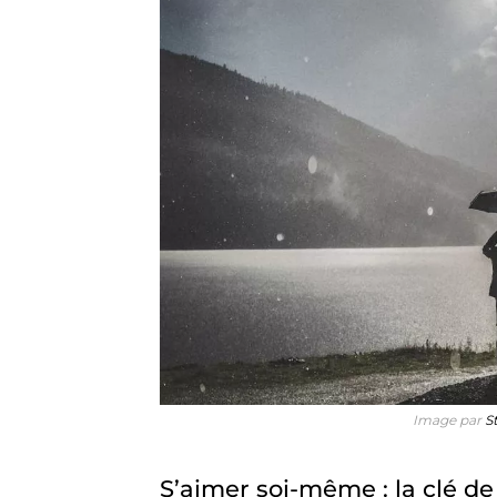
Image par
S
S’aimer soi-même : la clé de 