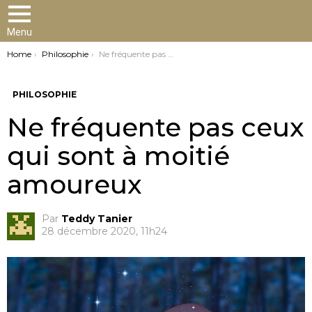
Menu
You are here:
Home
Philosophie
Ne fréquente pas ceux qui sont à moitié amoureux
PHILOSOPHIE
Ne fréquente pas ceux
qui sont à moitié
amoureux
Par
Teddy Tanier
28 décembre 2020, 11h24