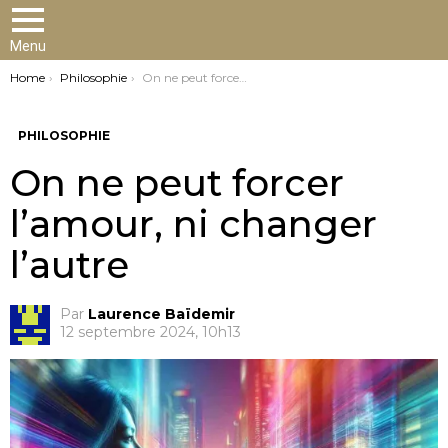
Menu
You are here:
Home
Philosophie
On ne peut forcer l’amour, ni changer l’autre
PHILOSOPHIE
On ne peut forcer
l’amour, ni changer
l’autre
Par
Laurence Baïdemir
12 septembre 2024, 10h13