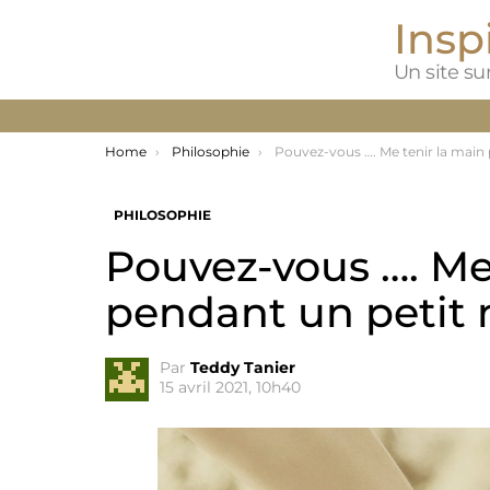
Inspi
Un site sur
You are here:
Home
Philosophie
Pouvez-vous …. Me tenir la main pendant un petit mome
PHILOSOPHIE
Pouvez-vous …. Me
pendant un petit
Par
Teddy Tanier
15 avril 2021, 10h40