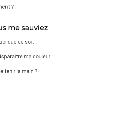
ment ?
ous me sauviez
uoi que ce soit
disparaitre ma douleur
 tenir la main ?