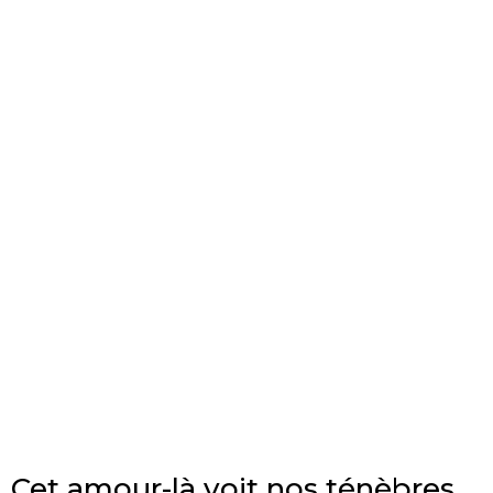
Cet amour-là voit nos ténèbres,