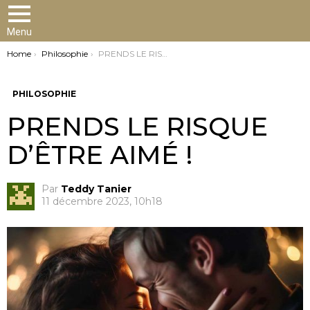
Menu
You are here:
Home
Philosophie
PRENDS LE RISQUE D’ÊTRE AIMÉ !
PHILOSOPHIE
PRENDS LE RISQUE
D’ÊTRE AIMÉ !
Par
Teddy Tanier
11 décembre 2023, 10h18