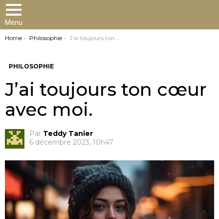
Menu
You are here:
Home
Philosophie
J’ai toujours ton cœur avec moi.
PHILOSOPHIE
J’ai toujours ton cœur
avec moi.
Par
Teddy Tanier
6 décembre 2023, 10h47