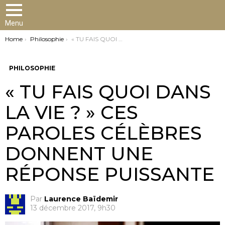
Menu
You are here:
Home
Philosophie
« TU FAIS QUOI DANS LA VIE ? » CES PAROLES CÉLÈBRES DONNENT UNE RÉPONSE PUISSANTE
PHILOSOPHIE
« TU FAIS QUOI DANS
LA VIE ? » CES
PAROLES CÉLÈBRES
DONNENT UNE
RÉPONSE PUISSANTE
Par
Laurence Baïdemir
13 décembre 2017, 9h30