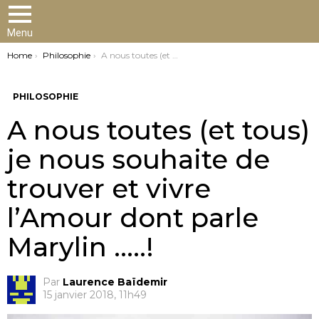
Menu
You are here:
Home
Philosophie
A nous toutes (et tous) je nous souhaite de trouver et vivre l’Amour dont parle Marylin …..!
PHILOSOPHIE
A nous toutes (et tous)
je nous souhaite de
trouver et vivre
l’Amour dont parle
Marylin …..!
Par
Laurence Baïdemir
15 janvier 2018, 11h49