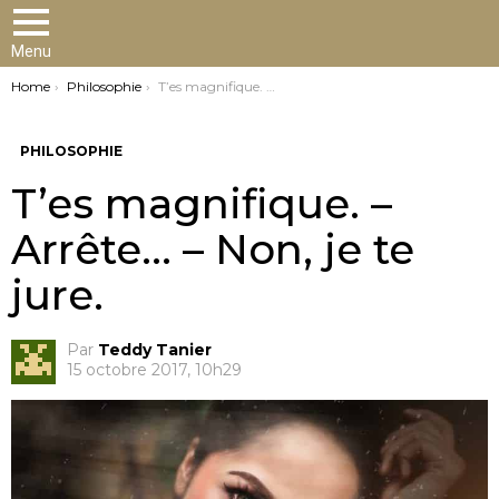
Menu
You are here:
Home
Philosophie
T’es magnifique. – Arrête… – Non, je te jure.
PHILOSOPHIE
T’es magnifique. –
Arrête… – Non, je te
jure.
Par
Teddy Tanier
15 octobre 2017, 10h29