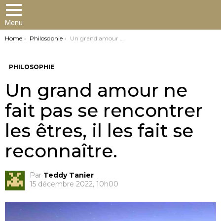
Menu
You are here:
Home
Philosophie
Un grand amour ne fait pas se rencontrer les êtres, il les fait se reconnaître.
PHILOSOPHIE
Un grand amour ne
fait pas se rencontrer
les êtres, il les fait se
reconnaître.
Par
Teddy Tanier
15 décembre 2022, 10h00