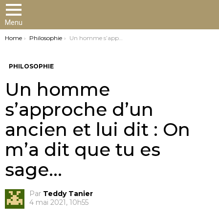
Menu
You are here:
Home
Philosophie
Un homme s’approche d’un ancien et lui dit : On m’a dit que tu es sage…
PHILOSOPHIE
Un homme
s’approche d’un
ancien et lui dit : On
m’a dit que tu es
sage…
Par
Teddy Tanier
4 mai 2021, 10h55