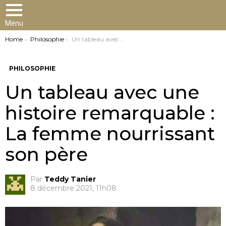
Menu
You are here:
Home
Philosophie
Un tableau avec une histoire remarquable : La femme nourrissant son père
PHILOSOPHIE
Un tableau avec une
histoire remarquable :
La femme nourrissant
son père
Par
Teddy Tanier
8 décembre 2021, 11h08