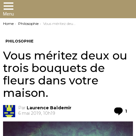
Menu
You are here:
Home
Philosophie
Vous méritez deux ou trois bouquets de fleurs dans votre maison.
PHILOSOPHIE
Vous méritez deux ou
trois bouquets de
fleurs dans votre
maison.
Par
Laurence Baïdemir
Co
1
6 mai 2019, 10h19