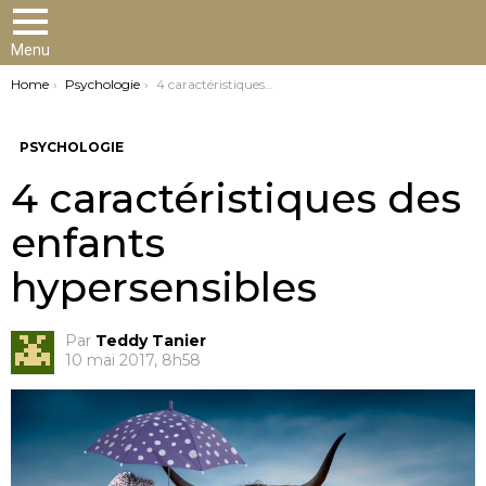
Menu
You are here:
Home
Psychologie
4 caractéristiques des enfants hypersensibles
PSYCHOLOGIE
4 caractéristiques des
enfants
hypersensibles
Par
Teddy Tanier
10 mai 2017, 8h58