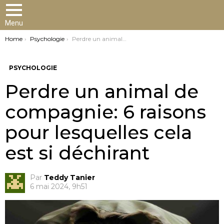
Menu
You are here:
Home
Psychologie
Perdre un animal de compagnie: 6 raisons pour lesquelles cela est si déchirant
PSYCHOLOGIE
Perdre un animal de
compagnie: 6 raisons
pour lesquelles cela
est si déchirant
Par
Teddy Tanier
6 mai 2024, 9h51