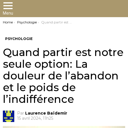
Menu
You are here:
Home
Psychologie
Quand partir est notre seule option: La douleur de l’abandon et le poids de l’indifférence
PSYCHOLOGIE
Quand partir est notre
seule option: La
douleur de l’abandon
et le poids de
l’indifférence
Par
Laurence Baïdemir
15 avril 2024, 11h25