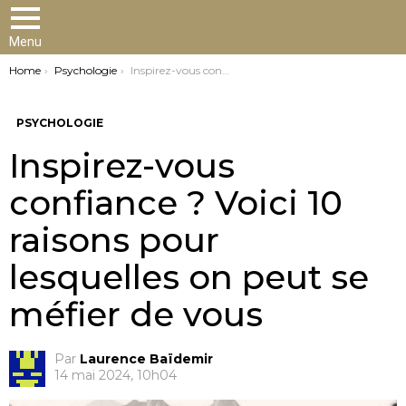
Menu
You are here:
Home
Psychologie
Inspirez-vous confiance ? Voici 10 raisons pour lesquelles on peut se méfier de vous
PSYCHOLOGIE
Inspirez-vous
confiance ? Voici 10
raisons pour
lesquelles on peut se
méfier de vous
Par
Laurence Baïdemir
14 mai 2024, 10h04