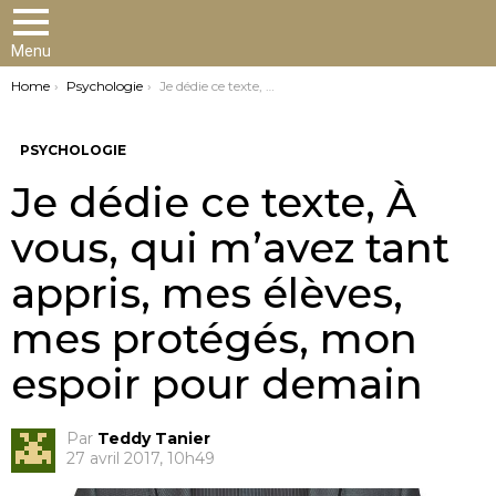
Menu
You are here:
Home
Psychologie
Je dédie ce texte, À vous, qui m’avez tant appris, mes élèves, mes protégés, mon espoir pour demain
PSYCHOLOGIE
Je dédie ce texte, À
vous, qui m’avez tant
appris, mes élèves,
mes protégés, mon
espoir pour demain
Par
Teddy Tanier
27 avril 2017, 10h49