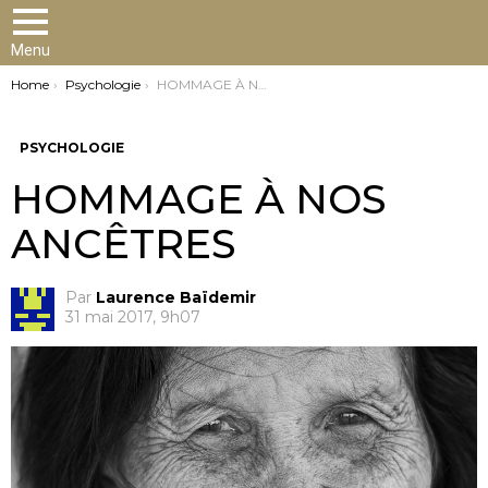
Menu
You are here:
Home
Psychologie
HOMMAGE À NOS ANCÊTRES
PSYCHOLOGIE
HOMMAGE À NOS
ANCÊTRES
Par
Laurence Baïdemir
31 mai 2017, 9h07