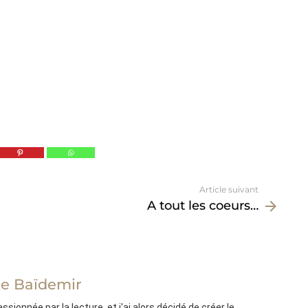
Article suivant
A tout les coeurs…
e Baïdemir
sionnée par la lecture, et j'ai alors décidé de créer le