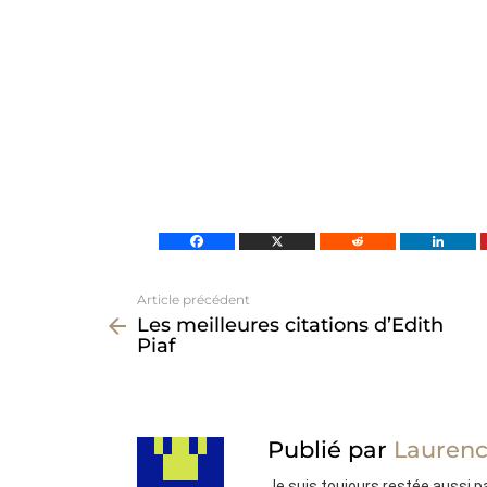
Article précédent
Voir
Les meilleures citations d’Edith
plus
Piaf
Publié par
Laurenc
Je suis toujours restée aussi pas