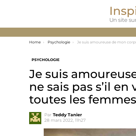
Inspi
Un site sur
You are here:
Home
Psychologie
Je suis amoureuse de mon corps. Et je ne sais pas s’il en va de même pour toutes les femme
PSYCHOLOGIE
Je suis amoureuse
ne sais pas s’il e
toutes les femmes
Par
Teddy Tanier
28 mars 2022, 11h27