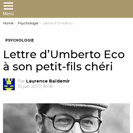
Menu
You are here:
Home
Psychologie
Lettre d’Umberto Eco à son petit-fils chéri
PSYCHOLOGIE
Lettre d’Umberto Eco
à son petit-fils chéri
Par
Laurence Baïdemir
15 juin 2017, 9h18