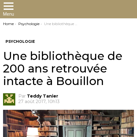
Menu
You are here:
Home
Psychologie
Une bibliothèque de 200 ans retrouvée intacte à Bouillon
PSYCHOLOGIE
Une bibliothèque de
200 ans retrouvée
intacte à Bouillon
Par
Teddy Tanier
27 août 2017, 10h13