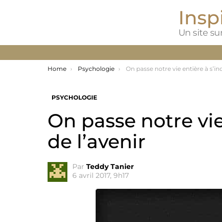
Inspi
Un site sur
You are here:
Home
Psychologie
On passe notre vie entière à s’inquiéter de l’
PSYCHOLOGIE
On passe notre vie
de l’avenir
Par
Teddy Tanier
6 avril 2017, 9h17