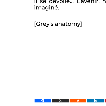
il se dévoile… L’avenir,
imaginé.
[Grey’s anatomy]